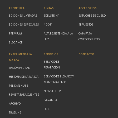
ESCRITURA
TINTAS
ACCESORIOS
®
EDICIONES LIMITADAS
EDELSTEIN
ESTUCHES DE CUERO
®
EDICIONES ESPECIALES
4001
REPUESTOS
PREMIUM
ALTA RESISTENCIA A LA
CAJA PARA
LUZ
COLECCIONISTAS
ELEGANCE
EXPERIMENTA LA
SERVICIOS
CONTACTO
MARCA
SERVICIO DE
REPARACIÓN
PASIÓN PELIKAN
SERVICIO DE LLENADO Y
HISTORIA DE LA MARCA
MANTENIMIENTO
PELIKAN HUBS
NEWSLETTER
REVISTA PARA CLIENTES
GARANTÍA
ARCHIVO
FAQS
TIMELINE