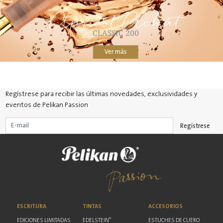
Apricot Achat
CLASSIC 200
Ver más
Regístrese para recibir las últimas novedades, exclusividades y
eventos de Pelikan Passion
Regístrese
ESCRITURA
TINTAS
ACCESORIOS
®
EDICIONES LIMITADAS
EDELSTEIN
ESTUCHES DE CUERO