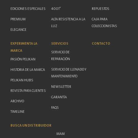
®
EDICIONES ESPECIALES
4001
REPUESTOS
PREMIUM
ALTA RESISTENCIA A LA
CAJA PARA
LUZ
COLECCIONISTAS
ELEGANCE
EXPERIMENTA LA
SERVICIOS
CONTACTO
MARCA
SERVICIO DE
REPARACIÓN
PASIÓN PELIKAN
SERVICIO DE LLENADO Y
HISTORIA DE LA MARCA
MANTENIMIENTO
PELIKAN HUBS
NEWSLETTER
REVISTA PARA CLIENTES
GARANTÍA
ARCHIVO
FAQS
TIMELINE
BUSCA UN DISTRIBUIDOR
MAM