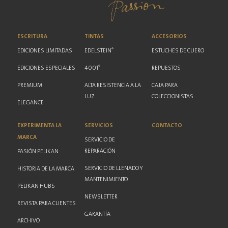
ESCRITURA
TINTAS
ACCESORIOS
®
EDICIONES LIMITADAS
EDELSTEIN
ESTUCHES DE CUERO
®
EDICIONES ESPECIALES
4001
REPUESTOS
PREMIUM
ALTA RESISTENCIA A LA
CAJA PARA
LUZ
COLECCIONISTAS
ELEGANCE
EXPERIMENTA LA
SERVICIOS
CONTACTO
MARCA
SERVICIO DE
REPARACIÓN
PASIÓN PELIKAN
SERVICIO DE LLENADO Y
HISTORIA DE LA MARCA
MANTENIMIENTO
PELIKAN HUBS
NEWSLETTER
REVISTA PARA CLIENTES
GARANTÍA
ARCHIVO