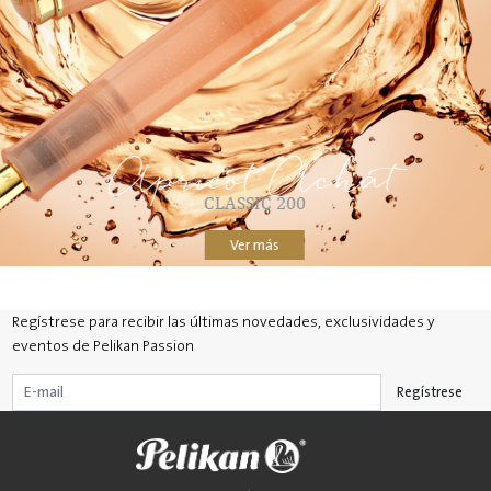
Apricot Achat
CLASSIC 200
Ver más
Regístrese para recibir las últimas novedades, exclusividades y
eventos de Pelikan Passion
Regístrese