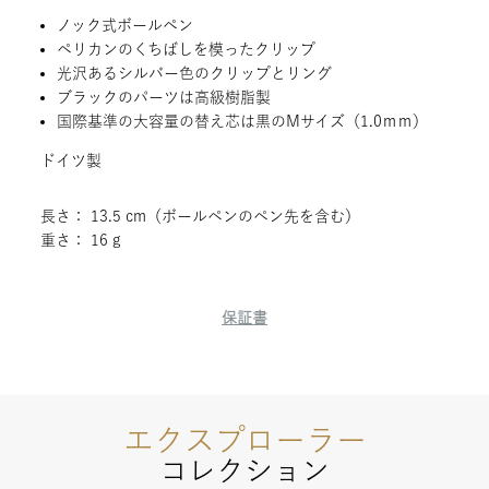
ノック式ボールペン
ペリカンのくちばしを模ったクリップ
光沢あるシルバー色のクリップとリング
ブラックのパーツは高級樹脂製
国際基準の大容量の替え芯は黒のMサイズ（1.0ｍｍ）
ドイツ製
長さ： 13.5 cm（ボールペンのペン先を含む）
重さ： 16 g
保証書
エクスプローラー
コレクション