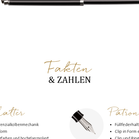
Fakten
& ZAHLEN
halter
Patron
Füllfederhal
ferenzialkolbenmechanik
Clip in Form
lform
Clip und Rin
erfarben und hochglanzpoliert