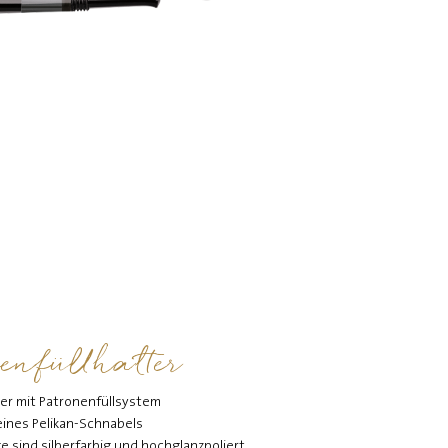
enfüllhalter
ter mit Patronenfüllsystem
 eines Pelikan-Schnabels
ge sind silberfarbig und hochglanzpoliert