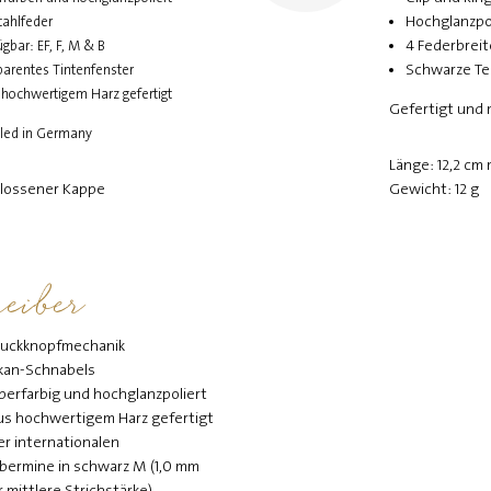
Hochglanzpol
tahlfeder
4 Federbreit
gbar: EF, F, M & B
Schwarze Tei
parentes Tintenfenster
 hochwertigem Harz gefertigt
Gefertigt und 
led in Germany
Länge: 12,2 cm
hlossener Kappe
Gewicht: 12 g
eiber
Druckknopfmechanik
likan-Schnabels
ilberfarbig und hochglanzpoliert
aus hochwertigem Harz gefertigt
er internationalen
bermine in schwarz M (1,0 mm
mittlere Strichstärke)