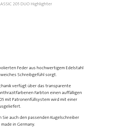
ASSIC 205 DUO Highlighter
r polierten Feder aus hochwertigem Edelstahl
 weiches Schreibgefühl sorgt.
chanik verfügt über das transparente
anthrazitfarbenen Farbton einen auffälligen
205 mit Patronenfüllsystem wird mit einer
sgeliefert.
en Sie auch den passenden Kugelschreiber
, made in Germany.