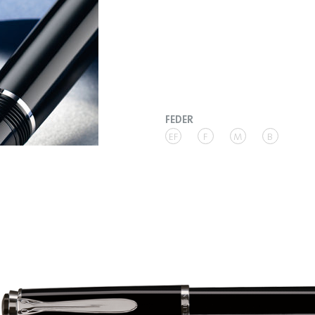
FEDER
EF
F
M
B