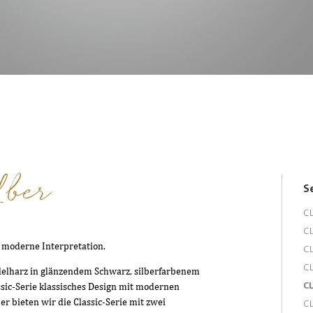
lber
S
CL
CL
os moderne Interpretation.
CL
CL
elharz in glänzendem Schwarz, silberfarbenem
CL
ssic-Serie klassisches Design mit modernen
r bieten wir die Classic-Serie mit zwei
CL