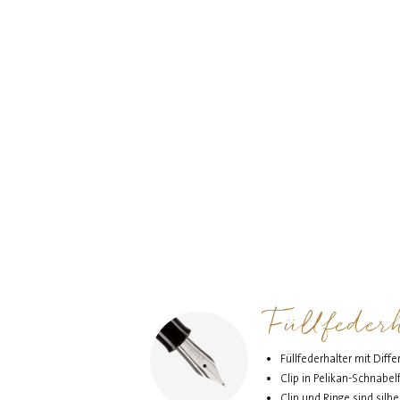
Füllfeder
Füllfederhalter mit Dif
Clip in Pelikan-Schnabe
Clip und Ringe sind silb