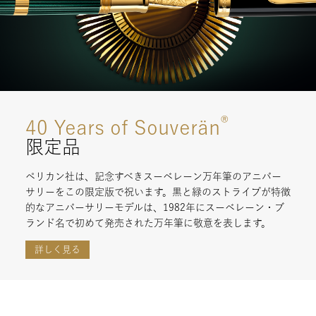
®
40 Years of Souverän
限定品
ペリカン社は、記念すべきスーベレーン万年筆のアニバー
サリーをこの限定版で祝います。黒と緑のストライプが特徴
的なアニバーサリーモデルは、1982年にスーベレーン・ブ
ランド名で初めて発売された万年筆に敬意を表します。
詳しく見る