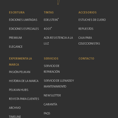
ESCRITURA
TINTAS
ACCESORIOS
®
EDICIONES LIMITADAS
EDELSTEIN
ESTUCHES DE CUERO
®
EDICIONES ESPECIALES
4001
REPUESTOS
PREMIUM
ALTA RESISTENCIA A LA
CAJA PARA
LUZ
COLECCIONISTAS
ELEGANCE
EXPERIMENTA LA
SERVICIOS
CONTACTO
MARCA
SERVICIO DE
REPARACIÓN
PASIÓN PELIKAN
SERVICIO DE LLENADO Y
HISTORIA DE LA MARCA
MANTENIMIENTO
PELIKAN HUBS
NEWSLETTER
REVISTA PARA CLIENTES
GARANTÍA
ARCHIVO
FAQS
TIMELINE