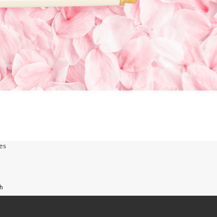
es
ch