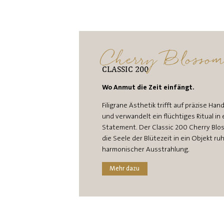
Cherry Blosso
CLASSIC 200
Wo Anmut die Zeit einfängt.
Filigrane Ästhetik trifft auf präzise Ha
und verwandelt ein flüchtiges Ritual in
Statement. Der Classic 200 Cherry Blos
die Seele der Blütezeit in ein Objekt ru
harmonischer Ausstrahlung.
Mehr dazu