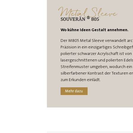
Metal Sleeve
®
SOUVERÄN
805
Wo kühne Ideen Gestalt annehmen.
Der M805 Metal Sleeve verwandelt arc
Präzision in ein einzigartiges Schreibgef
polierter schwarzer Acrylschaft ist von 
lasergeschnittenen und polierten Edels
Streifenmuster umgeben, wodurch ein a
silberfarbener Kontrast der Texturen e
zum Erkunden einlädt.
Mehr dazu