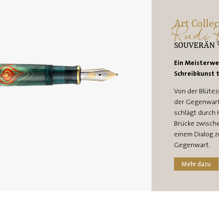
Art Colle
Rudi 
SOUVERÄN
Ein Meisterwe
Schreibkunst t
Von der Blüteze
der Gegenwart
schlägt durch 
Brücke zwisch
einem Dialog 
Gegenwart.
Mehr dazu