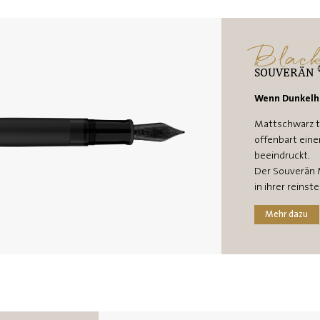
Blac
SOUVERÄN
Wenn Dunkelhe
Mattschwarz tr
offenbart einen
beeindruckt.
Der Souverän 
in ihrer reinst
Mehr dazu