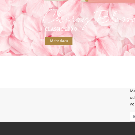
Cherry Bloss
CLASSIC 200 0
Mehr dazu
Me
od
vo