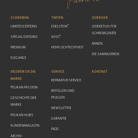
SCHREIBEN
TINTEN
ZUBEHÖR
®
LIMITED EDITIONS
EDELSTEIN
LEDERETUIS FÜR
SCHREIBGERÄTE
®
SPECIAL EDITIONS
4001
MINEN
PREMIUM
HOHE LICHTECHTHEIT
DIE SAMMLERBOX
ELEGANCE
ERLEBEN SIE DIE
SERVICE
KONTAKT
MARKE
REPARATUR SERVICE
PELIKAN PASSION
BEFÜLLEN UND
PFLEGEN
GESCHICHTE DER
MARKE
NEWSLETTER
PELIKAN HUBS
GARANTIE
KUNDENMAGAZIN
FAQS
ARCHIV