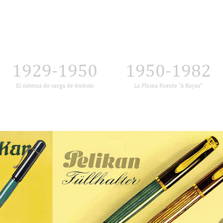
1929-1950
1950-1982
El sistema de carga de émbolo
La Pluma Fuente "A Rayas"