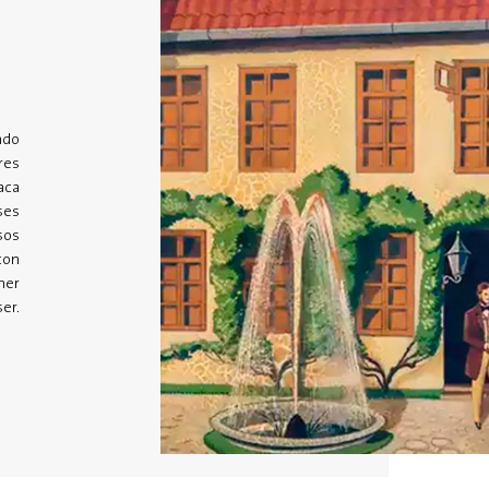
ndo
res
aca
ses
sos
con
ner
er.