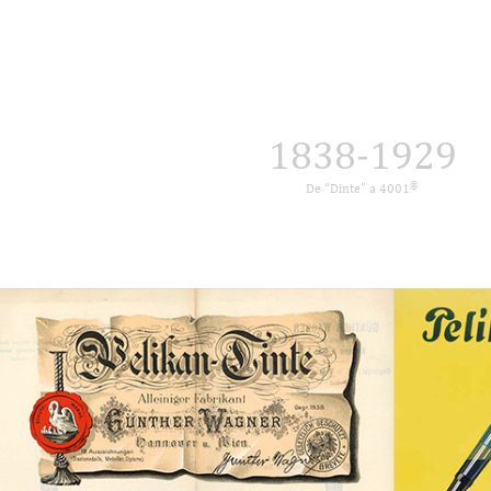
1838-1929
®
De “Dinte” a 4001