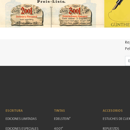
Re
Pe
ESCRITURA
TINTAS
ACCESORIOS
®
EDICIONES LIMITADAS
EDELSTEIN
ESTUCHES DE CUE
®
EDICIONES ESPECIALES
4001
REPUESTOS