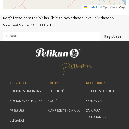
Leaflet
|
© OpenStreetMap
Regístrese para recibir las últimas novedades, exclusividades y
eventos de Pelikan Passion
Regístrese
ESCRITURA
TINTAS
ACCESORIOS
®
EDICIONES LIMITADAS
EDELSTEIN
ESTUCHES DE CUERO
®
EDICIONES ESPECIALES
4001
REPUESTOS
PREMIUM
ALTA RESISTENCIA A LA
CAJA PARA
LUZ
COLECCIONISTAS
ELEGANCE