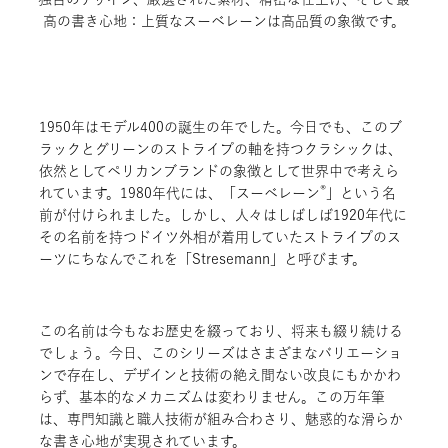
高の書き心地：上質なスーベレーンは高品質の象徴です。
1950年はモデル400の誕生の年でした。今日でも、このブ
ラックとグリーンのストライプの軸を持つクラシックは、
依然としてペリカンブランドの象徴として世界中で考えら
®
れています。1980年代には、「スーベレーン
」という名
前が付けられました。しかし、人々はしばしば1920年代に
その名前を持つドイツ外相が着用していたストライプのス
ーツにちなんでこれを「Stresemann」と呼びます。
この名前は今もなお歴史を綴っており、将来も綴り続ける
でしょう。今日、このシリーズはさまざまなバリエーショ
ンで存在し、デザインと技術の絶え間ない改良にもかかわ
らず、基本的なメカニズムは変わりません。この万年筆
は、専門知識と職人技術が組み合わさり、魅惑的な滑らか
な書き心地が実現されています。