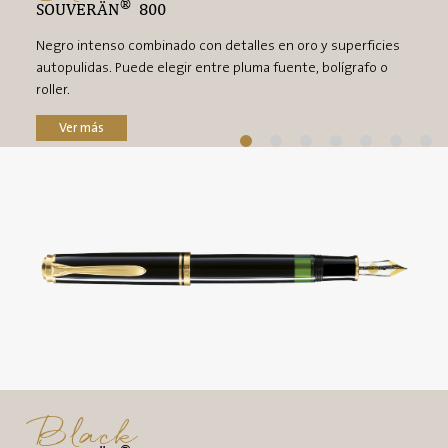
®
SOUVERÄN
800
Negro intenso combinado con detalles en oro y superficies
autopulidas. Puede elegir entre pluma fuente, bolígrafo o
roller.
Ver más
Black