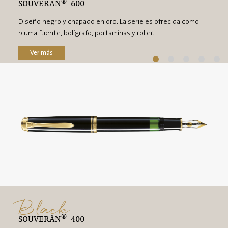
®
SOUVERÄN
600
Diseño negro y chapado en oro. La serie es ofrecida como
pluma fuente, bolígrafo, portaminas y roller.
Ver más
Black
®
SOUVERÄN
400