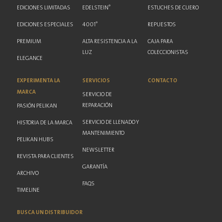
®
EDICIONES LIMITADAS
EDELSTEIN
ESTUCHES DE CUERO
®
EDICIONES ESPECIALES
4001
REPUESTOS
PREMIUM
ALTA RESISTENCIA A LA
CAJA PARA
LUZ
COLECCIONISTAS
ELEGANCE
EXPERIMENTA LA
SERVICIOS
CONTACTO
MARCA
SERVICIO DE
REPARACIÓN
PASIÓN PELIKAN
SERVICIO DE LLENADO Y
HISTORIA DE LA MARCA
MANTENIMIENTO
PELIKAN HUBS
NEWSLETTER
REVISTA PARA CLIENTES
GARANTÍA
ARCHIVO
FAQS
TIMELINE
BUSCA UN DISTRIBUIDOR