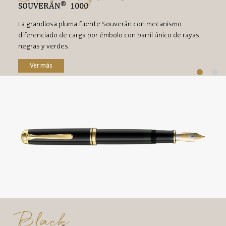
®
SOUVERÄN
1000
La grandiosa pluma fuente Souverän con mecanismo
diferenciado de carga por émbolo con barril único de rayas
negras y verdes.
Ver más
Black