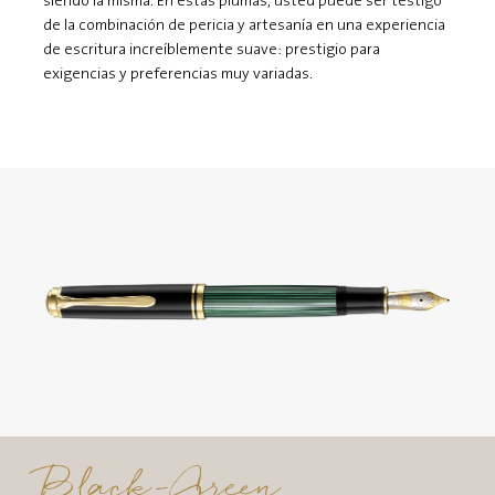
siendo la misma. En estas plumas, usted puede ser testigo
de la combinación de pericia y artesanía en una experiencia
de escritura increíblemente suave: prestigio para
exigencias y preferencias muy variadas.
Black-Green