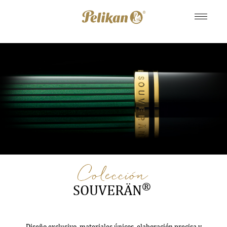
Colección
®
SOUVERÄN
Diseño exclusivo, materiales únicos, elaboración precisa y