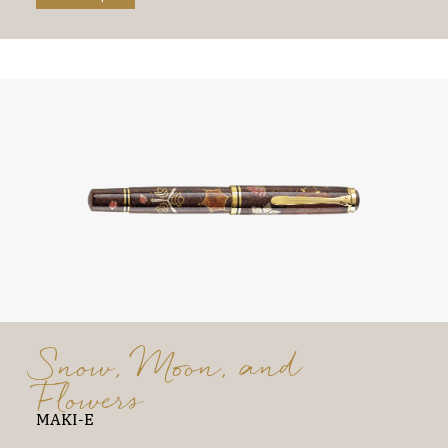
Snow, Moon, and
Flowers
MAKI-E