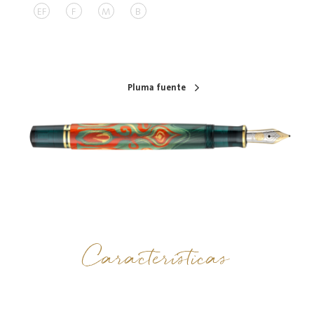
EF
F
M
B
Pluma fuente
Características