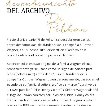
descubrimiento
DEL ARCHIVO
De
Pelikan
Previo al aniversario 175 de Pelikan se descubrieron cartas,
antes desconocidas, del fundador de la compañía, Günther
Wagner, a su sucesor Fritz Beindorff, en el archivo de la
renombrada y tradicional empresa de Hanover.
Se encontró el escudo original de la familia Wagner, el cual
probablemente ya se usaba como un signo de colores para
niños (colores miel) antes de 1873. Fue el fundador de la
compañía, Günther Wagner quien personalmente, basado en el
escudo de su familia, diseñó el gráfico del marco figurativo de
PELIKAN para las “Little Honey Colors”. Günther Wagner diseñó
el logo de Pelikan con tres polluelos en el nido. Honey colors
eran acuarelas comunes mezcladas con miel. Según la lista de
precios de 1873, se ofrecían pequeños potes redondos de