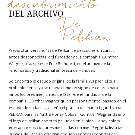
descubrimiento
DEL ARCHIVO
De
Pelikan
Previo al aniversario 175 de Pelikan se descubrieron cartas,
antes desconocidas, del fundador de la compañía, Günther
Wagner, a su sucesor Fritz Beindorff, en el archivo de la
renombrada y tradicional empresa de Hanover.
Se encontró el escudo original de la familia Wagner, el cual
probablemente ya se usaba como un signo de colores para
niños (colores miel) antes de 1873. Fue el fundador de la
compañía, Günther Wagner quien personalmente, basado en el
escudo de su familia, diseñó el gráfico del marco figurativo de
PELIKAN para las “Little Honey Colors”. Günther Wagner diseñó
el logo de Pelikan con tres polluelos en el nido. Honey colors
eran acuarelas comunes mezcladas con miel. Según la lista de
precios de 1873, se ofrecían pequeños potes redondos de