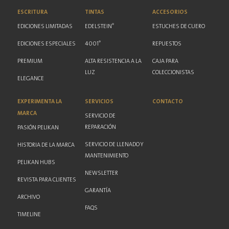
ESCRITURA
TINTAS
ACCESORIOS
®
EDICIONES LIMITADAS
EDELSTEIN
ESTUCHES DE CUERO
®
EDICIONES ESPECIALES
4001
REPUESTOS
PREMIUM
ALTA RESISTENCIA A LA
CAJA PARA
LUZ
COLECCIONISTAS
ELEGANCE
EXPERIMENTA LA
SERVICIOS
CONTACTO
MARCA
SERVICIO DE
REPARACIÓN
PASIÓN PELIKAN
SERVICIO DE LLENADO Y
HISTORIA DE LA MARCA
MANTENIMIENTO
PELIKAN HUBS
NEWSLETTER
REVISTA PARA CLIENTES
GARANTÍA
ARCHIVO
FAQS
TIMELINE