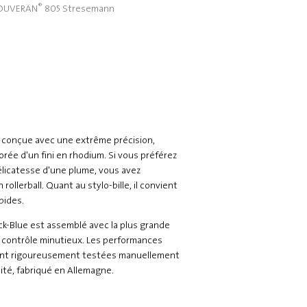
®
OUVERÄN
805 Stresemann
 conçue avec une extrême précision,
orée d'un fini en rhodium. Si vous préférez
délicatesse d'une plume, vous avez
 rollerball. Quant au stylo-bille, il convient
pides.
k-Blue est assemblé avec la plus grande
un contrôle minutieux. Les performances
sont rigoureusement testées manuellement
lité, fabriqué en Allemagne.