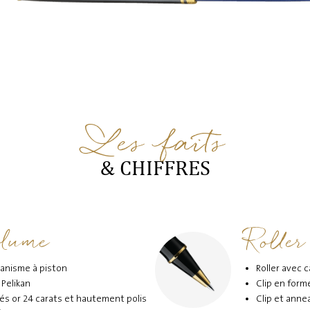
Les faits
& CHIFFRES
plume
Roller
anisme à piston
Roller avec
 Pelikan
Clip en form
és or 24 carats et hautement polis
Clip et anne