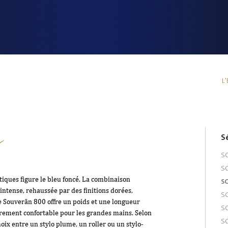
L
e
S
S
S
iques figure le bleu foncé. La combinaison
S
intense, rehaussée par des finitions dorées,
S
e Souverän 800 offre un poids et une longueur
S
lièrement confortable pour les grandes mains. Selon
S
oix entre un stylo plume, un roller ou un stylo-