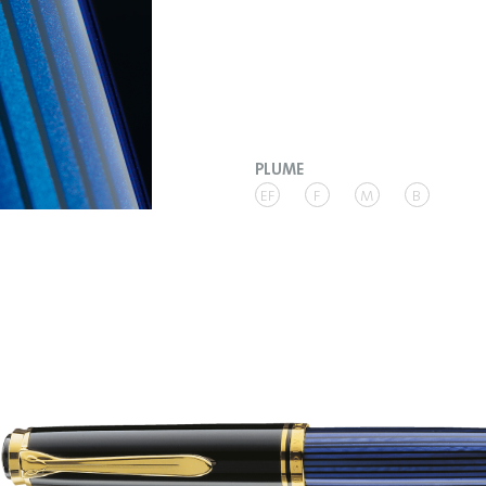
PLUME
EF
F
M
B