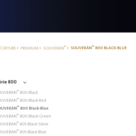
®
®
SOUVERÄN
800 BLACK-BLUE
'ÉCRITURE
PREMIUM
SOUVERÄN
érie 800
®
OUVERÄN
800 Black
®
OUVERÄN
800 Black-Red
®
OUVERÄN
800 Black-Blue
®
OUVERÄN
800 Black-Green
®
OUVERÄN
805 Black-Silver
®
OUVERÄN
805 Black-Blue