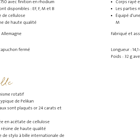
/750 avec finition en rhodium
Corps rayé e
nt disponibles : EF, F, M et B
Les parties 
 de cellulose
Équipé d'une
ine de haute qualité
M
n Allemagne
Fabriqué et as
 capuchon fermé
Longueur : 14,
Poids : 32 g av
lle
nisme rotatif
typique de Pelikan
eaux sont plaqués or 24 carats et
ée en acétate de cellulose
n résine de haute qualité
de stylo à bille internationale de