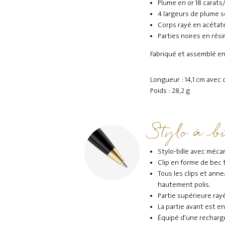
Plume en or 18 carats
4 largeurs de plume so
Corps rayé en acétate
Parties noires en rés
Fabriqué et assemblé e
Longueur : 14,1 cm avec
Poids : 28,2 g
Stylo à bi
Stylo-bille avec méca
Clip en forme de bec 
Tous les clips et ann
hautement polis.
Partie supérieure ray
La partie avant est e
Équipé d'une recharge 