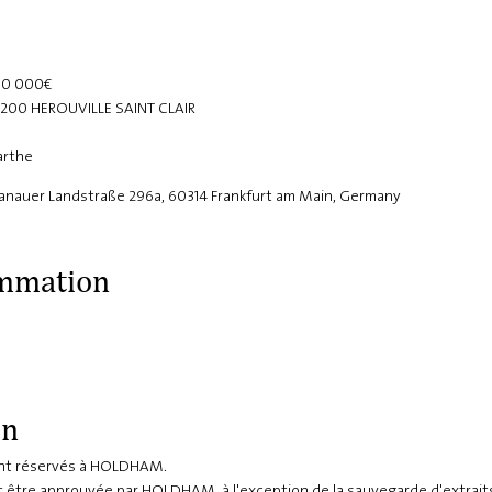
800 000€
14 200 HEROUVILLE SAINT CLAIR
arthe
nauer Landstraße 296a, 60314 Frankfurt am Main, Germany
ammation
on
sont réservés à HOLDHAM.
it être approuvée par HOLDHAM, à l'exception de la sauvegarde d'extrai