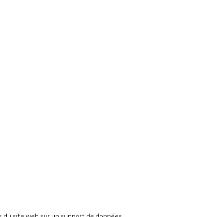
ts du site web sur un support de données