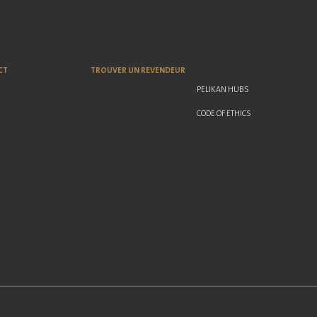
CT
TROUVER UN REVENDEUR
PELIKAN HUBS
CODE OF ETHICS