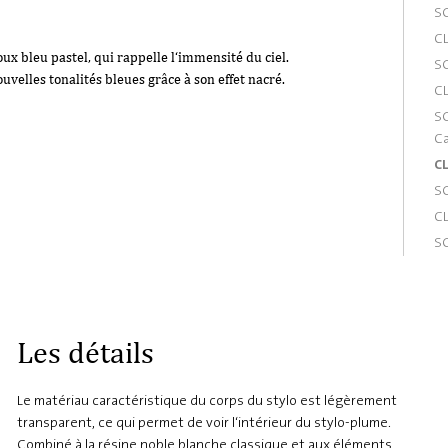
S
CL
oux bleu pastel, qui rappelle l‘immensité du ciel.
S
ouvelles tonalités bleues grâce à son effet nacré.
CL
S
C
CL
S
CL
S
Les détails
Le matériau caractéristique du corps du stylo est légèrement
transparent, ce qui permet de voir l‘intérieur du stylo-plume.
Combiné à la résine noble blanche classique et aux éléments