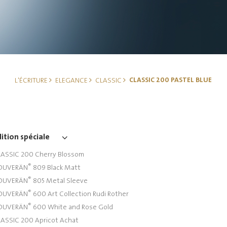
CLASSIC 200 PASTEL BLUE
L'ÉCRITURE
ELEGANCE
CLASSIC
ition spéciale
ASSIC 200 Cherry Blossom
®
OUVERÄN
809 Black Matt
®
OUVERÄN
805 Metal Sleeve
®
OUVERÄN
600 Art Collection Rudi Rother
®
OUVERÄN
600 White and Rose Gold
ASSIC 200 Apricot Achat