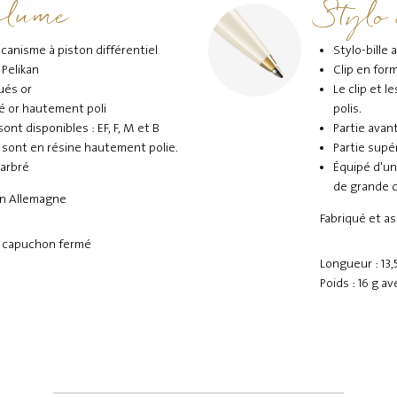
plume
Stylo
anisme à piston différentiel
Stylo-bille
 Pelikan
Clip en for
ués or
Le clip et 
é or hautement poli
polis.
ont disponibles : EF, F, M et B
Partie avan
 sont en résine hautement polie.
Partie supé
arbré
Équipé d'un
de grande c
en Allemagne
Fabriqué et a
c capuchon fermé
Longueur : 13,
Poids : 16 g a