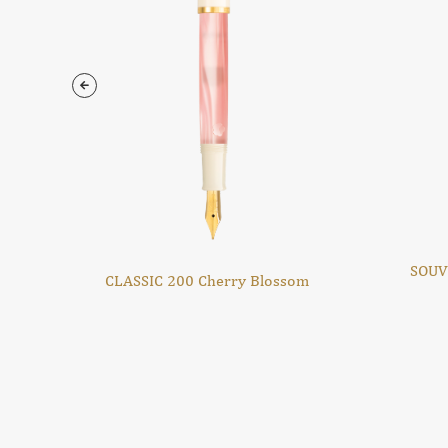
ose
SOU
CLASSIC 200 Cherry Blossom