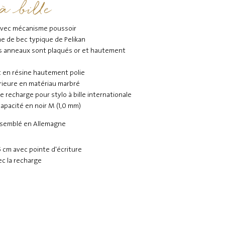
 à bille
 avec mécanisme poussoir
me de bec typique de Pelikan
les anneaux sont plaqués or et hautement
t en résine hautement polie
rieure en matériau marbré
e recharge pour stylo à bille internationale
apacité en noir M (1,0 mm)
ssemblé en Allemagne
5 cm avec pointe d'écriture
vec la recharge