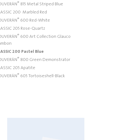
®
OUVERÄN
815 Metal Striped Blue
ASSIC 200 Marbled Red
®
OUVERÄN
600 Red-White
ASSIC 205 Rose-Quartz
®
OUVERÄN
600 Art Collection Glauco
ambon
ASSIC 200 Pastel Blue
®
OUVERÄN
800 Green Demonstrator
ASSIC 205 Apatite
®
OUVERÄN
605 Tortoiseshell-Black