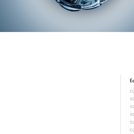
Éd
CL
S
S
S
S
CL