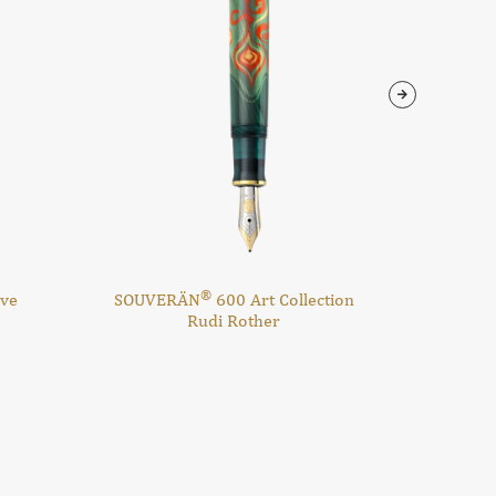
®
eve
SOUVERÄN
600 Art Collection
SOUVE
Rudi Rother