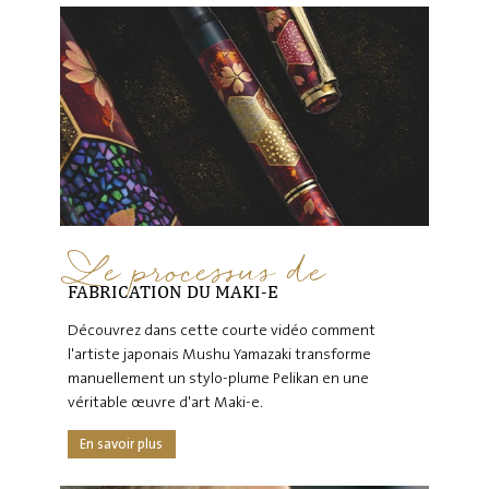
Le processus de
FABRICATION DU MAKI-E
Découvrez dans cette courte vidéo comment
l'artiste japonais Mushu Yamazaki transforme
manuellement un stylo-plume Pelikan en une
véritable œuvre d'art Maki-e.
En savoir plus