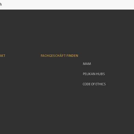
ch
AKT
FACHGESCHÄFT FINDEN
MAM
PELIKAN HUBS
CODE OF ETHICS