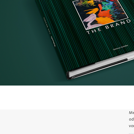
Me
od
vo