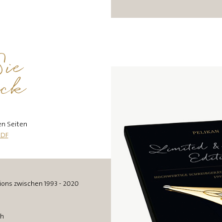
ie
ick
en Seiten
PDF
tions zwischen 1993 - 2020
ch