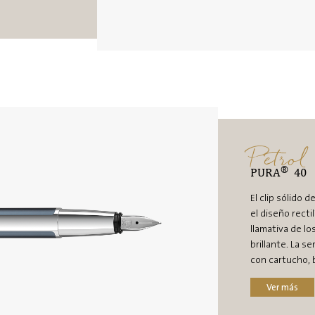
Petrol
®
PURA
40
El clip sólido 
el diseño rect
llamativa de lo
brillante. La s
con cartucho, b
Ver más