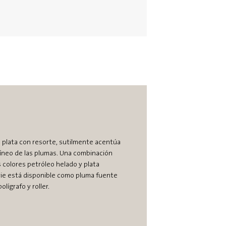
de plata con resorte, sutilmente acentúa
ilíneo de las plumas. Una combinación
s colores petróleo helado y plata
erie está disponible como pluma fuente
olígrafo y roller.