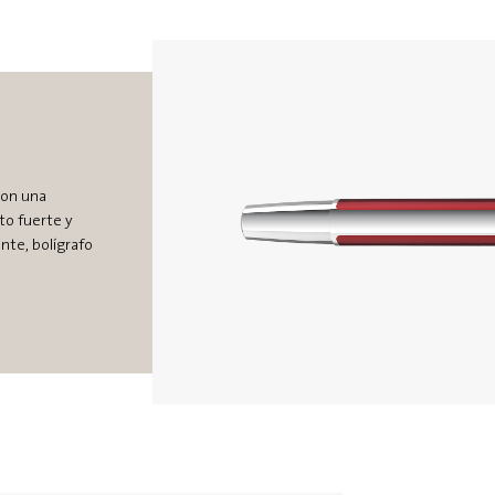
con una
to fuerte y
nte, bolígrafo