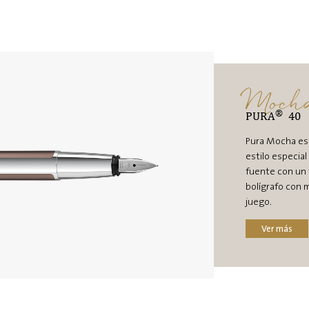
Moch
®
PURA
40
Pura Mocha es 
estilo especial
fuente con un 
bolígrafo con 
juego.
Ver más