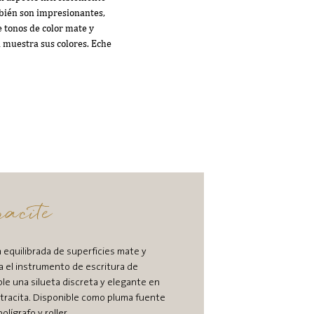
ambién son impresionantes,
 tonos de color mate y
a muestra sus colores. Eche
acite
 equilibrada de superficies mate y
na el instrumento de escritura de
ole una silueta discreta y elegante en
antracita. Disponible como pluma fuente
olígrafo y roller.