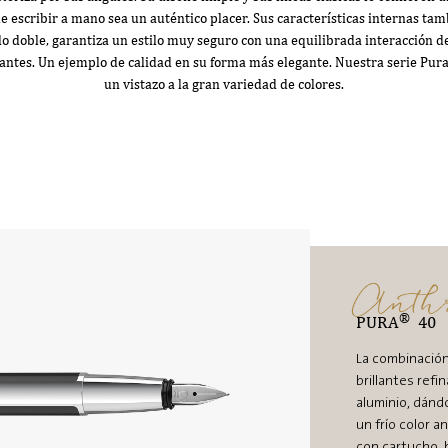
ue escribir a mano sea un auténtico placer. Sus características internas t
o doble, garantiza un estilo muy seguro con una equilibrada interacción de
lantes. Un ejemplo de calidad en su forma más elegante. Nuestra serie Pur
un vistazo a la gran variedad de colores.
Anthr
®
PURA
40
La combinación
brillantes refi
aluminio, dánd
un frío color 
con cartucho, b