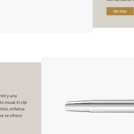
Ver más
ante y una
visual. El clip
chón, enfatiza
rie se ofrece