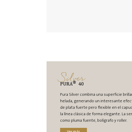
Silver
®
PURA
40
Pura Silver combina una superficie brill
helada, generando un interesante efecto 
de plata fuerte pero flexible en el capu
la línea clásica de forma elegante. La se
como pluma fuente, bolígrafo y roller.
Ver más