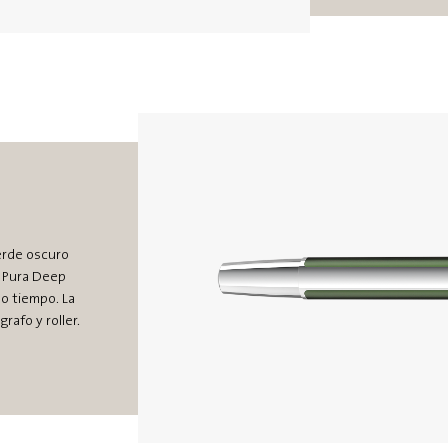
erde oscuro
. Pura Deep
o tiempo. La
rafo y roller.