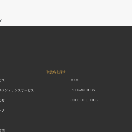
プ
取扱店を探す
MAM
ビス
PELIKAN HUBS
びメンテナンスサービス
CODE OF ETHICS
わせ
レタ
質問