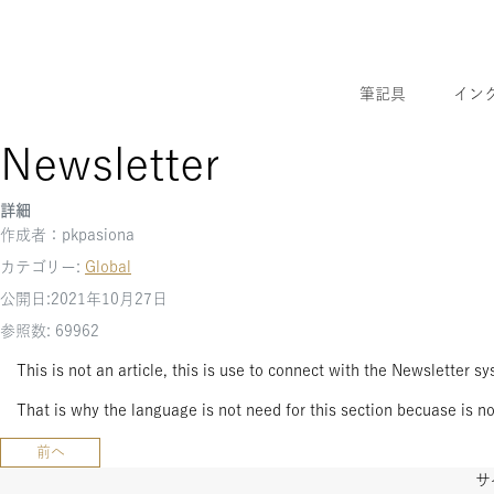
筆記具
イン
Newsletter
詳細
作成者：
pkpasiona
カテゴリー:
Global
公開日:2021年10月27日
参照数: 69962
This is not an article, this is use to connect with the Newsletter
That is why the language is not need for this section becuase is not
前の記事へ: Find a retailer
前へ
サ