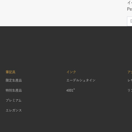
イ
Pe
筆記具
インク
ア
限定生産品
エーデルシュタイン
レ
®
特別生産品
4001
リ
プレミアム
エレガンス