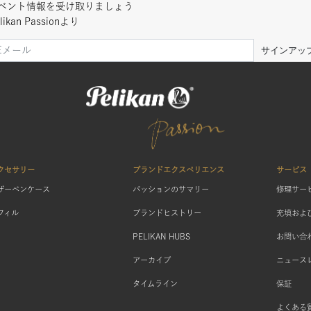
ベント情報を受け取りましょう
likan Passionより
サインアッ
クセサリー
ブランドエクスペリエンス
サービス
ザーペンケース
パッションのサマリー
修理サー
フィル
ブランドヒストリー
充填およ
PELIKAN HUBS
お問い合
アーカイブ
ニュース
タイムライン
保証
よくある