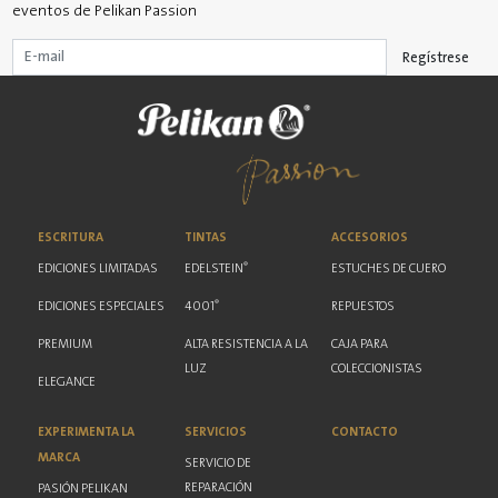
eventos de Pelikan Passion
Regístrese
ESCRITURA
TINTAS
ACCESORIOS
®
EDICIONES LIMITADAS
EDELSTEIN
ESTUCHES DE CUERO
®
EDICIONES ESPECIALES
4001
REPUESTOS
PREMIUM
ALTA RESISTENCIA A LA
CAJA PARA
LUZ
COLECCIONISTAS
ELEGANCE
EXPERIMENTA LA
SERVICIOS
CONTACTO
MARCA
SERVICIO DE
REPARACIÓN
PASIÓN PELIKAN